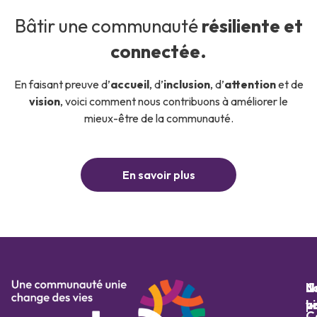
Bâtir une communauté
résiliente et
connectée.
En faisant preuve d’
accueil
, d’
inclusion
, d’
attention
et de
vision
, voici comment nous contribuons à améliorer le
mieux-être de la communauté.
En savoir plus
N
N
J
C
p
hi
v
C