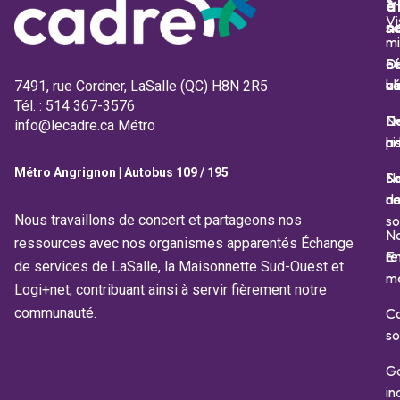
e
à
Vi
s
n
mi
Sé
et
D
al
va
bé
7491, rue Cordner, LaSalle (QC) H8N 2R5
Tél. : 514 367-3576
Em
No
D
info@lecadre.ca Métro
a
hi
pa
Métro Angrignon | Autobus 109 / 195
Se
No
S
d
c
no
so
Nous travaillons de concert et partageons nos
N
ressources avec nos organismes apparentés Échange
En
r
de services de LaSalle, la Maisonnette Sud-Ouest et
m
Logi+net, contribuant ainsi à servir fièrement notre
C
communauté.
so
Ga
in