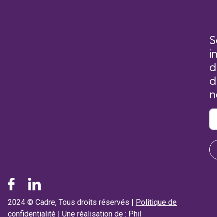
S
i
d
d
n
2024 © Cadre, Tous droits réservés |
Politique de
confidentialité
| Une réalisation de :
Phil